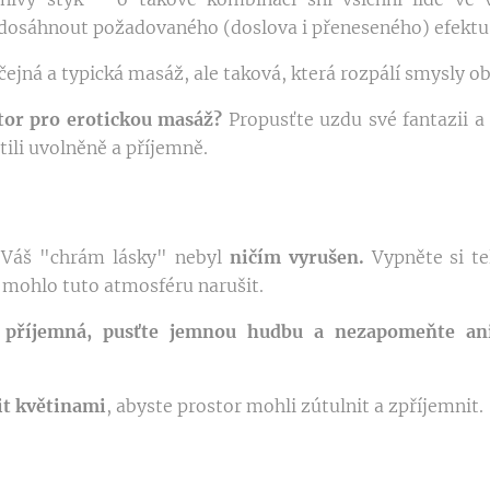
 dosáhnout požadovaného (doslova i přeneseného) efektu
ejná a typická masáž, ale taková, která rozpálí smysly o
tor pro erotickou masáž?
Propusťte uzdu své fantazii a
tili uvolněně a příjemně.
y Váš "chrám lásky" nebyl
ničím vyrušen.
Vypněte si tel
by mohlo tuto atmosféru narušit.
 příjemná, pusťte jemnou hudbu a nezapomeňte an
.
it květinami
, abyste prostor mohli zútulnit a zpříjemnit.