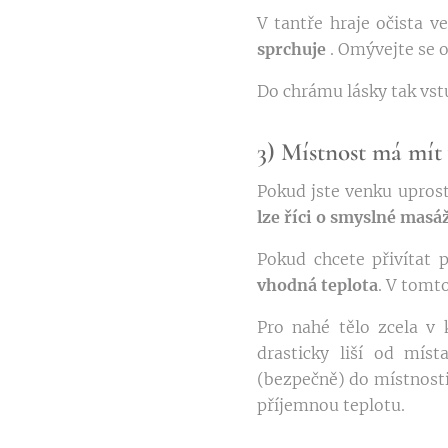
V tantře hraje očista ve
sprchuje
. Omývejte se o
Do chrámu lásky tak vstu
3) Místnost má mít
Pokud jste venku uprost
lze říci o smyslné masáž
Pokud chcete přivítat p
vhodná teplota
. V tomt
Pro nahé tělo zcela v 
drasticky liší od mís
(bezpečně) do místnost
příjemnou teplotu.