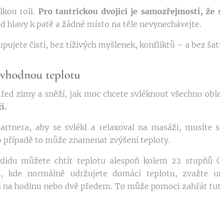
lkou roli.
Pro tantrickou dvojici je samozřejmostí, že
d hlavy k patě a žádné místo na těle nevynechávejte.
pujete čistí, bez tíživých myšlenek, konfliktů – a bez šat
 vhodnou teplotu
řed zimy a sněží, jak moc chcete svléknout všechno obl
i.
artnera, aby se svlékl a relaxoval na masáži, musíte s
o případě to může znamenat zvýšení teploty.
klidu můžete chtít teplotu alespoň kolem 22 stupňů C
ta, kde normálně udržujete domácí teplotu, zvažte u
i na hodinu nebo dvě předem. To může pomoci zahřát tut