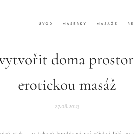
ÚVOD
MASÉRKY
MASÁŽE
R
 vytvořit doma prostor
erotickou masáž
27.08.2023
nivý styk – o takové kombinaci sní všichni lidé ve v