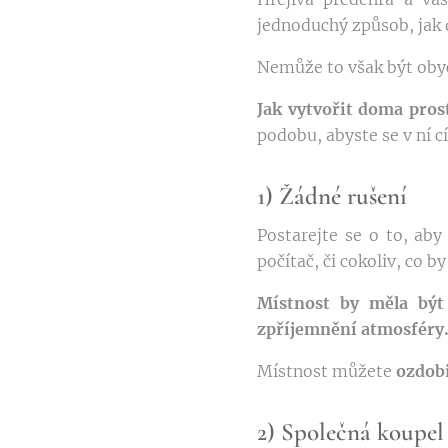
jednoduchý způsob, jak
Nemůže to však být obyč
Jak vytvořit doma pros
podobu, abyste se v ní cí
1) Žádné rušení
Postarejte se o to, ab
počítač, či cokoliv, co 
Místnost by měla být
zpříjemnění atmosféry
Místnost můžete
ozdob
2) Společná koupel