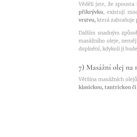
Věděli jste, že spoust
přikrývku
, existují m
vrstvu,
která zabraňuje p
Dalším snadným způsobe
masážního oleje, nemějt
doplnění, kdykoli ji bud
7) Masážní olej na
Většina masážních olejů 
klasickou, tantrickou či