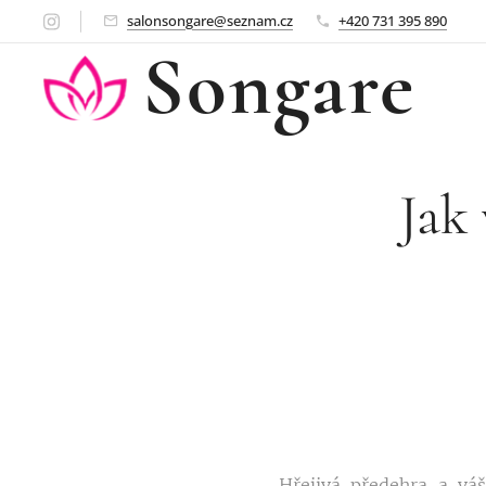
salonsongare@seznam.cz
+420 731 395 890
Songare
Jak
Hřejivá předehra a váš