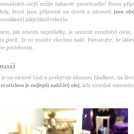
a masážních olejů může zabarvit prostěradlo? Proto při
odely, které jsou příjemné na dotek a zároveň
jsou ob
rosáknutí jakýchkoli tekutin.
m, jak omezit nepořádky, je umírnit množství oleje, 
e pocit, že to musíte všechno nalít. Pamatujte, že láhev 
ete potřebovat.
 masáž
je na olejové bázi a poskytuje úžasnou hladkost, na kter
 erotickou je nejlepší nahřátý olej
, kdy smyslně namasíru