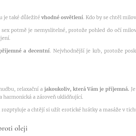
 je také důležité
vhodné osvětlení
. Kdo by se chtěl milo
 sex potmě je nemyslitelné, protože pohled do očí milov
jení.
příjemné a decentní
. Nejvhodnější je krb, protože posk
hudbu, relaxační a
jakoukoliv, která Vám je příjemná.
Je
a harmonická a zároveň uklidňující.
rozptyluje a chtějí si užít erotické hrátky a masáže v tich
roti oleji