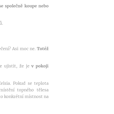
 se společně koupe nebo
ů.
ečení? Asi moc ne.
Totéž
e ujistit, že je
v pokoji
elsia. Pokud se teplota
místění topného tělesa
o konkrétní místnost na