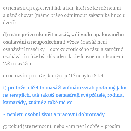
c) nemasíruji agresivní lidi a lidi, kteří se ke mě neumí
slušně chovat (máme právo odmítnout zákazníka hned u
dveří)
d) mám právo ukončit masáž, z důvodu opakovaného
osahávání a neuposlechnutí výzev (
masáž není
osahávání masérky - doteky erotického rázu a záměrné
osahávání může být důvodem k předčasnému ukončení
Vaši masáže)
e) nemasíruji muže, kterým ještě nebylo 18 let
f) protože u těchto masáží vnímám vztah podobný jako
na terapiích, tak taktéž nemasíruji své přátelé, rodinu,
kamarády, známé a také mé ex
- nepletu osobní život a pracovní dohromady
g) pokud jste nemocní, nebo Vám není dobře - prosím