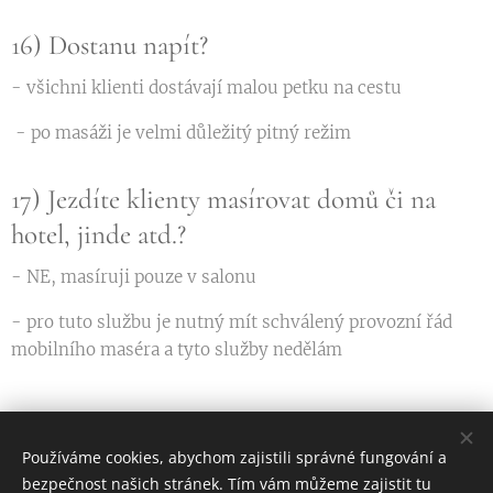
16) Dostanu napít?
- všichni klienti dostávají malou petku na cestu
- po masáži je velmi důležitý pitný režim
17) Jezdíte klienty masírovat domů či na
hotel, jinde atd.?
- NE, masíruji pouze v salonu
- pro tuto službu je nutný mít schválený provozní řád
mobilního maséra a tyto služby nedělám
Používáme cookies, abychom zajistili správné fungování a
Masáže Songare
bezpečnost našich stránek. Tím vám můžeme zajistit tu