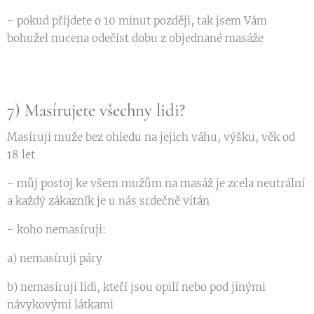
- pokud přijdete o 10 minut později, tak jsem Vám
bohužel nucena odečíst dobu z objednané masáže
7) Masírujete všechny lidi?
Masíruji muže bez ohledu na jejich váhu, výšku, věk od
18 let
- můj postoj ke všem mužům na masáž je zcela neutrální
a každý zákazník je u nás srdečně vítán
- koho nemasíruji:
a) nemasíruji páry
b) nemasíruji lidi, kteří jsou opilí nebo pod jinými
návykovými látkami