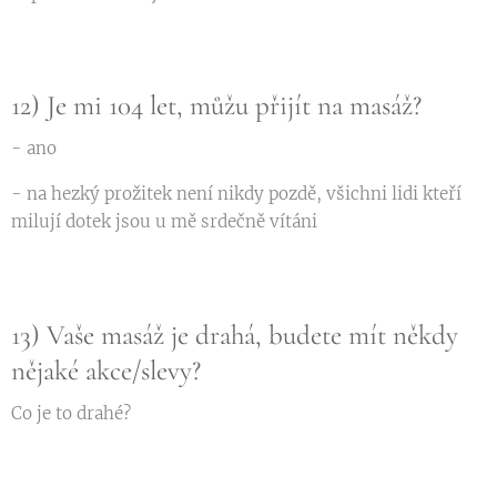
12) Je mi 104 let, můžu přijít na masáž?
- ano
- na hezký prožitek není nikdy pozdě, všichni lidi kteří
milují dotek jsou u mě srdečně vítáni
13) Vaše masáž je drahá, budete mít někdy
nějaké akce/slevy?
Co je to drahé?