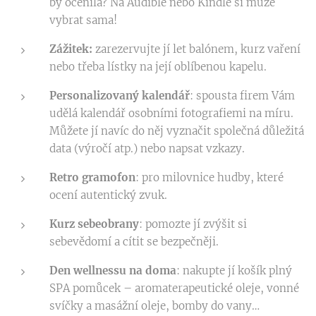
by ocenila? Na Audible nebo Kindle si může
vybrat sama!
Zážitek:
zarezervujte jí let balónem, kurz vaření
nebo třeba lístky na její oblíbenou kapelu.
Personalizovaný kalendář
: spousta firem Vám
udělá kalendář osobními fotografiemi na míru.
Můžete jí navíc do něj vyznačit společná důležitá
data (výročí atp.) nebo napsat vzkazy.
Retro gramofon
: pro milovnice hudby, které
ocení autentický zvuk.
Kurz sebeobrany
: pomozte jí zvýšit si
sebevědomí a cítit se bezpečněji.
Den wellnessu na doma
: nakupte jí košík plný
SPA pomůcek – aromaterapeutické oleje, vonné
svíčky a masážní oleje, bomby do vany…