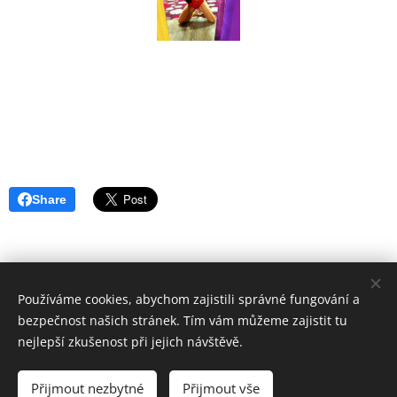
Share
Používáme cookies, abychom zajistili správné fungování a
Masáže Songare
bezpečnost našich stránek. Tím vám můžeme zajistit tu
Nádražní 962/123, Ostrava
nejlepší zkušenost při jejich návštěvě.
Všechna práva vyhrazena 2023
Přijmout nezbytné
Přijmout vše