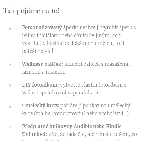
Tak pojďme na to!
Personalizovaný šperk
: nechte jí vyrobit šperk s
jejími iniciálami nebo čímkoliv jiným, co ji
vystihuje. Ideálně od lokálních umělců, to ji
potěší nejvíc!
Wellness balíček:
luxusní balíček s masážemi,
lázněmi a relaxací.
DIY fotoalbum:
vytvořte vlastní fotoalbum s
Vašimi společnými vzpomínkami.
Umělecký kurz:
pořiďte jí poukaz na umělecký
kurz (malby, fotografování nebo sochařství…).
Předplatné knihovny Audible nebo Kindle
Unlimited
: víte, že ráda čte, ale nemáte tušení, co