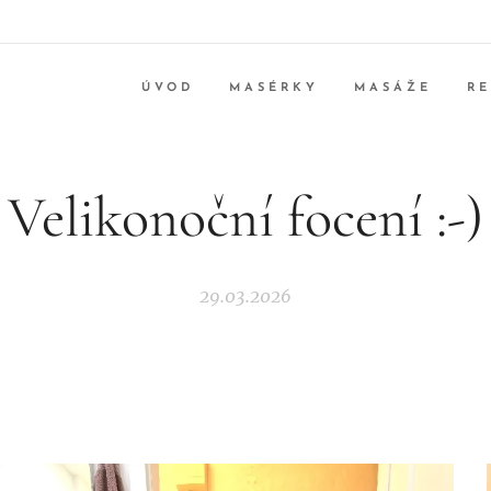
ÚVOD
MASÉRKY
MASÁŽE
R
Velikonoční focení :-)
29.03.2026