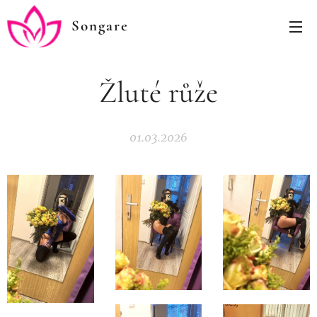
Songare
Žluté růže
01.03.2026